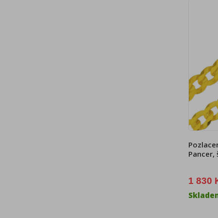
Pozlacen
Pancer, 
1 830 
Sklade