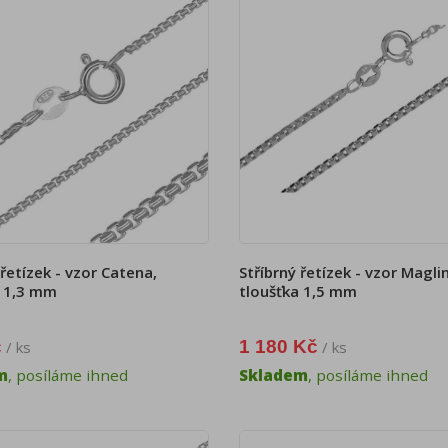
 řetízek - vzor Catena,
Stříbrný řetízek - vzor Magli
a 1,3 mm
tloušťka 1,5 mm
č
1 180 Kč
/ ks
/ ks
m
, posíláme ihned
Skladem
, posíláme ihned