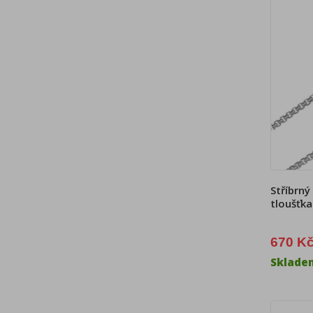
Stříbrný
tloušťk
670 K
Sklade