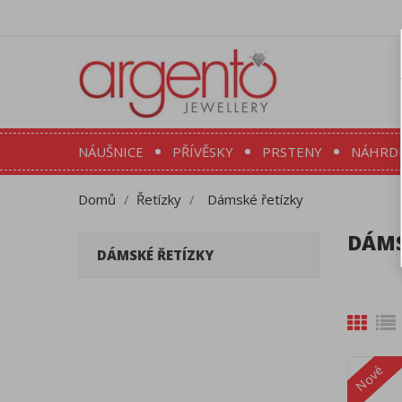
NÁUŠNICE
PŘÍVĚSKY
PRSTENY
NÁHRD
Domů
Řetízky
Dámské řetízky
DÁMS
DÁMSKÉ ŘETÍZKY
Nové