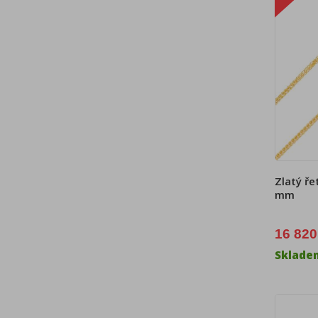
Zlatý řet
mm
16 820
Sklade