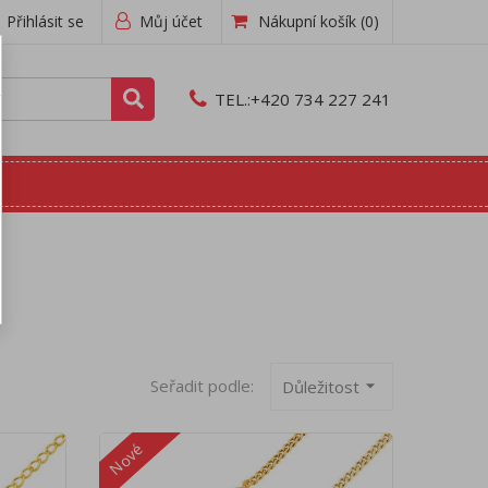
Přihlásit se
Můj účet
Nákupní košík
(0)
TEL.:
+420 734 227 241
Seřadit podle:
arrow_drop_down
Důležitost
Nové