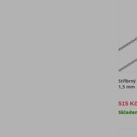
Stříbrný
1,5 mm
515 K
Sklade