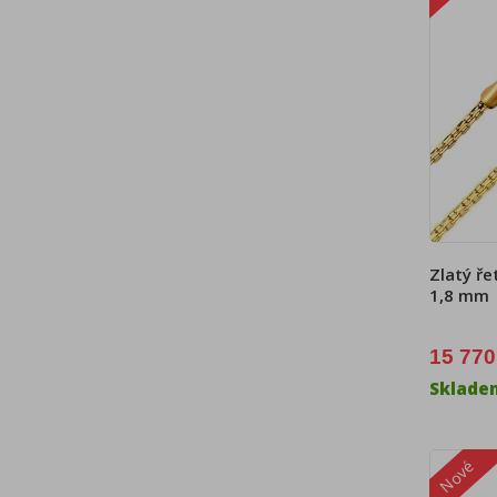
Zlatý ře
1,8 mm
15 770
Sklade
Nové