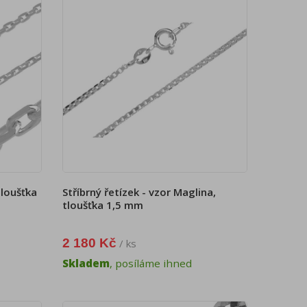
tloušťka
Stříbrný řetízek - vzor Maglina,
tloušťka 1,5 mm
2 180 Kč
/ ks
Skladem
, posíláme ihned