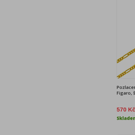
Pozlacen
Figaro, 
570 K
Sklade