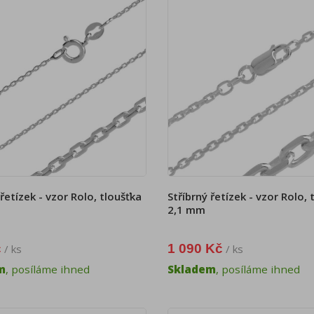
 řetízek - vzor Rolo, tloušťka
Stříbrný řetízek - vzor Rolo, 
2,1 mm
č
1 090 Kč
/ ks
/ ks
m
, posíláme ihned
Skladem
, posíláme ihned