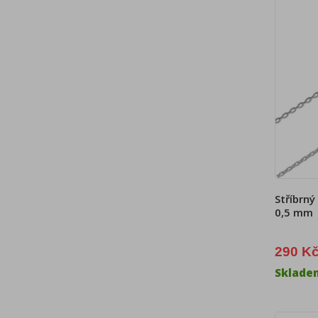
Stříbrný
0,5 mm
290 K
Sklade