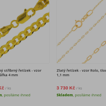
ý stříbrný řetízek - vzor
Zlatý řetízek - vzor Rolo, tl
šířka 4 mm
1,1 mm
Kč
3 730 Kč
/ ks
/ ks
m
, posíláme ihned
Skladem
, posíláme ihned