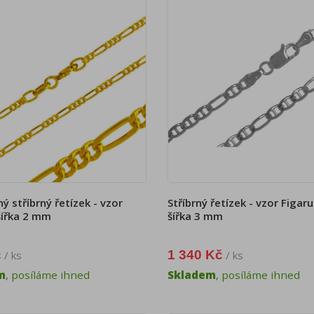
ý stříbrný řetízek - vzor
Stříbrný řetízek - vzor Figaru
šířka 2 mm
šířka 3 mm
č
1 340 Kč
/ ks
/ ks
m
, posíláme ihned
Skladem
, posíláme ihned