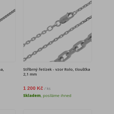
na,
Stříbrný řetízek - vzor Rolo, tloušťka
2,1 mm
1 200 Kč
/ ks
Skladem
, posíláme ihned