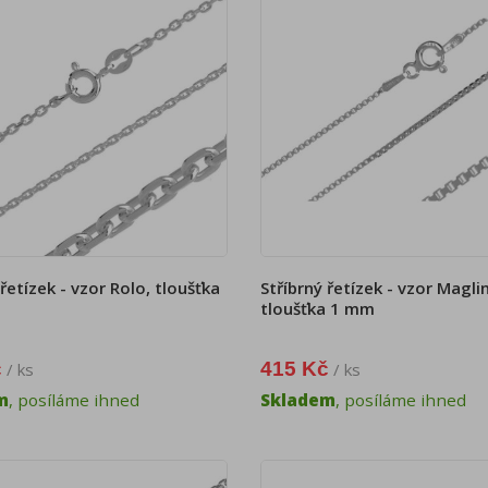
 řetízek - vzor Rolo, tloušťka
Stříbrný řetízek - vzor Magli
tloušťka 1 mm
č
415 Kč
/ ks
/ ks
m
, posíláme ihned
Skladem
, posíláme ihned