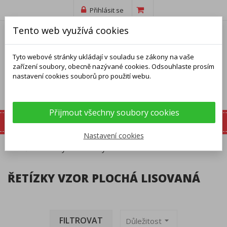
Přihlásit se
Tento web využívá cookies
Tyto webové stránky ukládají v souladu se zákony na vaše
zařízení soubory, obecně nazývané cookies. Odsouhlaste prosím
nastavení cookies souborů pro použití webu.
Přijmout všechny soubory cookies
Nastavení cookies
Domů
Řetízky
Řetízky vzor Plochá lisovaná
ŘETÍZKY VZOR PLOCHÁ LISOVANÁ
FILTROVAT
arrow_drop_down
Důležitost