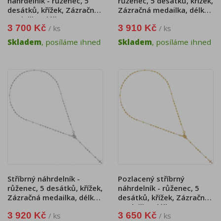
náhrdelník - růženec, 5
růženec, 5 desátků, křížek,
desátků, křížek, Zázračná
Zázračná medailka, délka
medailka, délka 52 cm
46 cm
3 700 Kč
3 910 Kč
/ ks
/ ks
Skladem
, posíláme ihned
Skladem
, posíláme ihned
Stříbrný náhrdelník -
Pozlacený stříbrný
růženec, 5 desátků, křížek,
náhrdelník - růženec, 5
Zázračná medailka, délka
desátků, křížek, Zázračná
51 cm
medailka, délka 52 cm
3 920 Kč
3 650 Kč
/ ks
/ ks