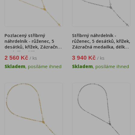
Pozlacený stříbrný
Stříbrný náhrdelník -
náhrdelník - růženec, 5
růženec, 5 desátků, křížek,
desátků, křížek, Zázračná
Zázračná medailka, délka
medailka, délka 52 cm
48 cm
2 560 Kč
3 940 Kč
/ ks
/ ks
Skladem
, posíláme ihned
Skladem
, posíláme ihned