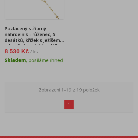
Pozlacený stříbrný
náhrdelník - růženec, 5
desátků, křížek s Ježíšem,
Zázračná medailka, délka
8 530 Kč
/ ks
75 cm
Skladem
, posíláme ihned
Zobrazení 1-19 z 19 položek
1