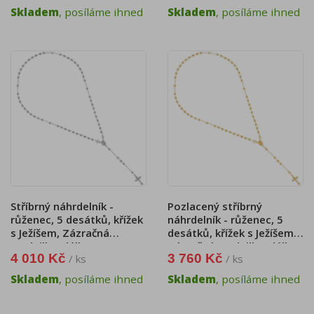
Skladem
, posíláme ihned
Skladem
, posíláme ihned
Stříbrný náhrdelník -
Pozlacený stříbrný
růženec, 5 desátků, křížek
náhrdelník - růženec, 5
s Ježíšem, Zázračná
desátků, křížek s Ježíšem,
medailka, délka 53 cm
Zázračná medailka, délka
4 010 Kč
3 760 Kč
/ ks
/ ks
53 cm
Skladem
, posíláme ihned
Skladem
, posíláme ihned