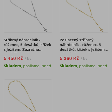
Stříbrný náhrdelník -
Pozlacený stříbrný
růženec, 5 desátků, křížek
náhrdelník - růženec, 5
s Ježíšem, Zázračná
desátků, křížek s Ježíšem,
medailka, délka 59 cm
Zázračná medailka, délka
5 450 Kč
5 360 Kč
/ ks
/ ks
60 cm
Skladem
, posíláme ihned
Skladem
, posíláme ihned