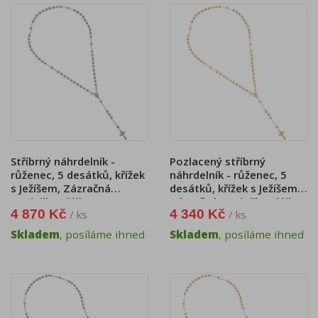
Stříbrný náhrdelník -
Pozlacený stříbrný
růženec, 5 desátků, křížek
náhrdelník - růženec, 5
s Ježíšem, Zázračná
desátků, křížek s Ježíšem,
medailka, délka 52 cm
Zázračná medailka, délka
4 870 Kč
4 340 Kč
/ ks
/ ks
52 cm
Skladem
, posíláme ihned
Skladem
, posíláme ihned