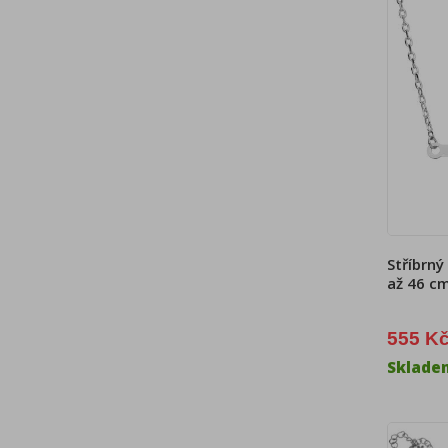
Stříbrný
až 46 c
555 K
Sklade