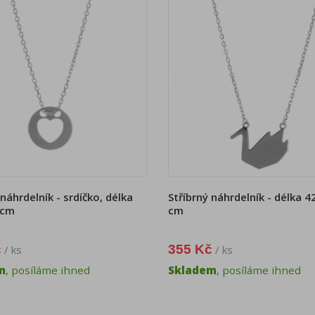
 náhrdelník - srdíčko, délka
Stříbrný náhrdelník - délka 4
5cm
cm
č
355 Kč
/ ks
/ ks
m
, posíláme ihned
Skladem
, posíláme ihned