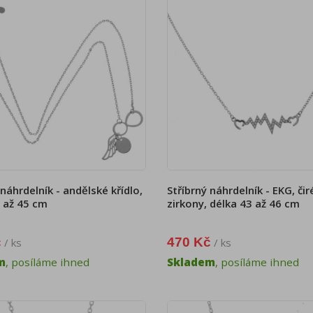
 náhrdelník - andělské křídlo,
Stříbrný náhrdelník - EKG, čir
 až 45 cm
zirkony, délka 43 až 46 cm
č
470 Kč
/ ks
/ ks
m
, posíláme ihned
Skladem
, posíláme ihned