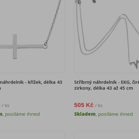
 náhrdelník - křížek, délka 43
Stříbrný náhrdelník - EKG, čir
m
zirkony, délka 43 až 45 cm
č
505 Kč
/ ks
/ ks
m
, posíláme ihned
Skladem
, posíláme ihned