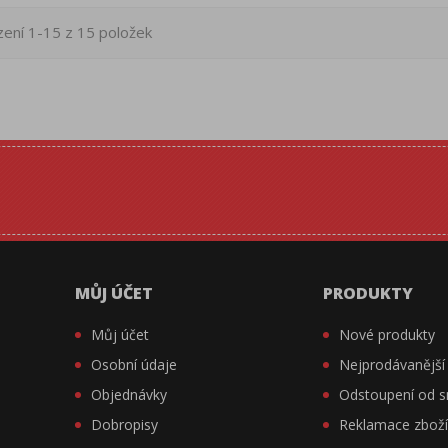
ení 1-15 z 15 položek
MŮJ ÚČET
PRODUKTY
Můj účet
Nové produkty
Osobní údaje
Nejprodávanější
Objednávky
Odstoupení od 
Dobropisy
Reklamace zbož