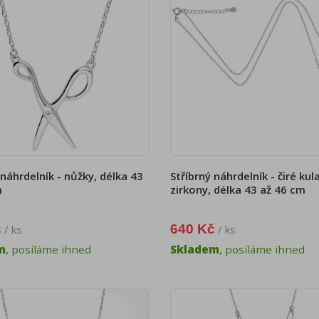
 náhrdelník - nůžky, délka 43
Stříbrný náhrdelník - čiré kul
m
zirkony, délka 43 až 46 cm
č
640 Kč
/ ks
/ ks
m
, posíláme ihned
Skladem
, posíláme ihned