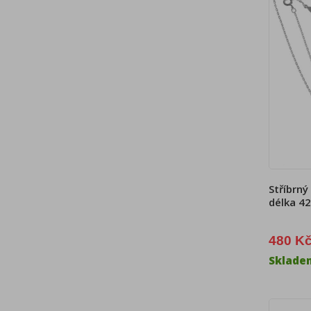
Stříbrný
délka 42
480 K
Sklade