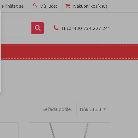
Přihlásit se
Můj účet
Nákupní košík
(0)
TEL.:
+420 734 227 241
Seřadit podle:
arrow_drop_down
Důležitost