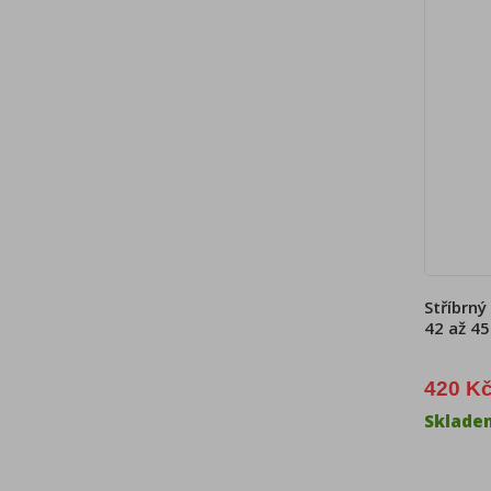
Stříbrný
42 až 4
420 K
Sklade