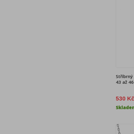
Stříbrný
43 až 4
530 K
Sklade