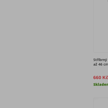
Stříbrný
až 46 c
660 K
Sklade