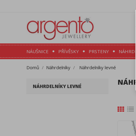
NÁUŠNICE
PŘÍVĚSKY
PRSTENY
NÁHRD
Domů
Náhrdelníky
Náhrdelníky levné
NÁHR
NÁHRDELNÍKY LEVNÉ