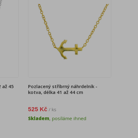
2 až 45
Pozlacený stříbrný náhrdelník -
kotva, délka 41 až 44 cm
525 Kč
/ ks
Skladem
, posíláme ihned