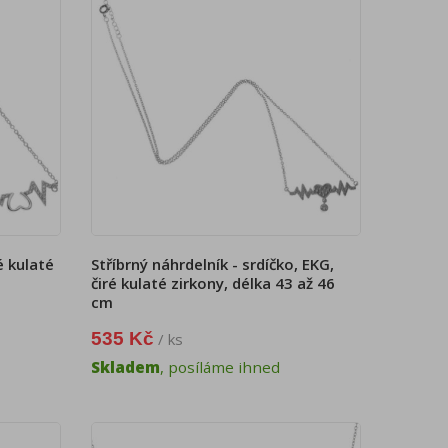
é kulaté
Stříbrný náhrdelník - srdíčko, EKG,
čiré kulaté zirkony, délka 43 až 46
cm
535 Kč
/ ks
Skladem
, posíláme ihned