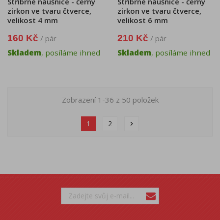
Stříbrné náušnice - černý
Stříbrné náušnice - černý
zirkon ve tvaru čtverce,
zirkon ve tvaru čtverce,
velikost 4 mm
velikost 6 mm
160 Kč
210 Kč
/ pár
/ pár
Skladem
, posíláme ihned
Skladem
, posíláme ihned
Zobrazení 1-36 z 50 položek
1
2
chevron_right