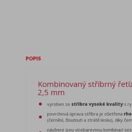
POPIS
Kombinovaný stříbrný řetíz
2,5 mm
vyroben ze
stříbra vysoké kvality
s ry
povrchová úprava stříbra je ošetřena
rho
(černění, žloutnutí a ztrátě lesku), díky 
náušnice jsou vícebarevnou kombinací sest