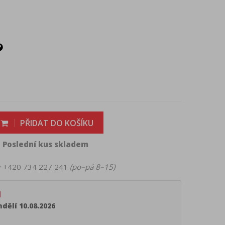
PŘIDAT DO KOŠÍKU
Poslední kus skladem

ky +420 734 227 241
(po–pá 8–15)
d
dělí 10.08.2026