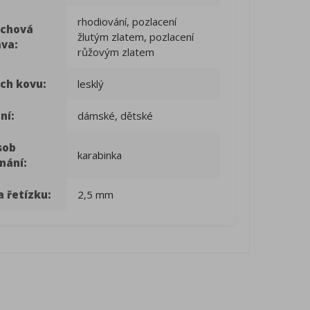
rhodiování, pozlacení
rchová
žlutým zlatem, pozlacení
ava:
růžovým zlatem
ch kovu:
lesklý
ní:
dámské, dětské
sob
karabinka
nání:
a řetízku:
2,5 mm