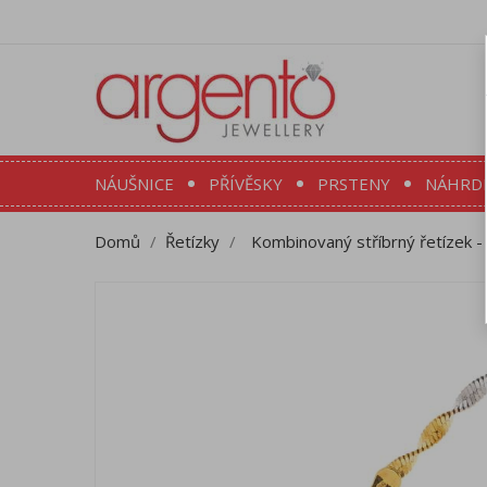
NÁUŠNICE
PŘÍVĚSKY
PRSTENY
NÁHRD
Domů
Řetízky
Kombinovaný stříbrný řetízek - 