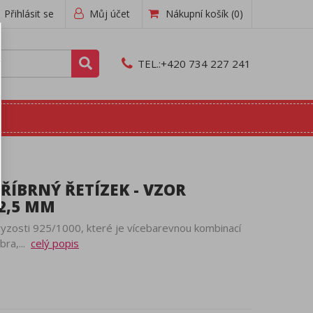
Přihlásit se
Můj účet
Nákupní košík
(0)
TEL.:
+420 734 227 241
ÍBRNÝ ŘETÍZEK - VZOR
 2,5 MM
 ryzosti 925/1000, které je vícebarevnou kombinací
bra,...
celý popis