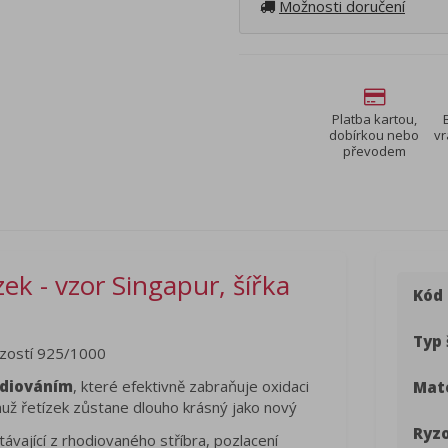
Možnosti doručení
Platba kartou,
dobírkou nebo
vr
převodem
ek - vzor Singapur, šířka
Kód
Typ 
zostí 925/1000
diováním
, které efektivně zabraňuje oxidaci
Mate
čemuž řetízek zůstane dlouho krásný jako nový
Ryzo
ávající z rhodiovaného stříbra, pozlacení