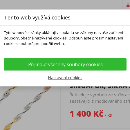
Tento web využívá cookies
Tyto webové stránky ukládají v souladu se zákony na vaše zařízení
soubory, obecně nazývané cookies. Odsouhlaste prosím nastavení
cookies souborů pro použití webu.
ELNÍKY
NÁRAMKY
ŘETÍZKY
DOPLŇKY
Přijmout všechny soubory cookies
vzor Singapur, šířka 2,5 mm
KOMBINOVANÝ STŘ
Nastavení cookies
SINGAPUR, ŠÍŘKA
Řetízek je vyroben ze stříbra
sestávající z rhodiovaného stří
1 400 Kč
/ ks