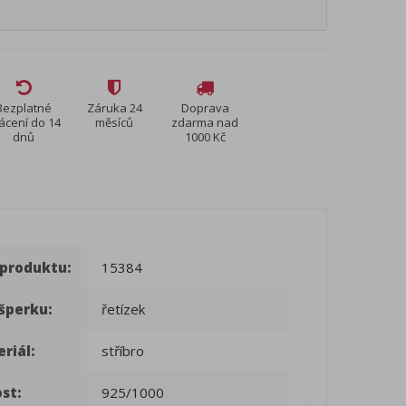
Bezplatné
Záruka 24
Doprava
ácení do 14
měsíců
zdarma nad
dnů
1000 Kč
 produktu:
15384
šperku:
řetízek
riál:
stříbro
st:
925/1000