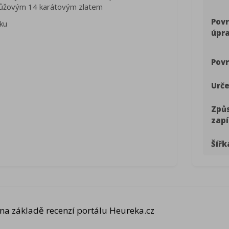
 růžovým 14 karátovým zlatem
Pov
nku
úpr
Povr
Urče
Způ
zapí
Šířk
na základě recenzí portálu Heureka.cz