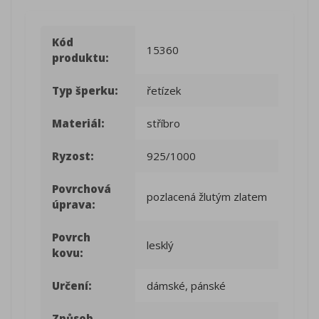
Kód
15360
produktu:
Typ šperku:
řetízek
Materiál:
stříbro
Ryzost:
925/1000
Povrchová
pozlacená žlutým zlatem
úprava:
Povrch
lesklý
kovu:
Určení:
dámské, pánské
Způsob