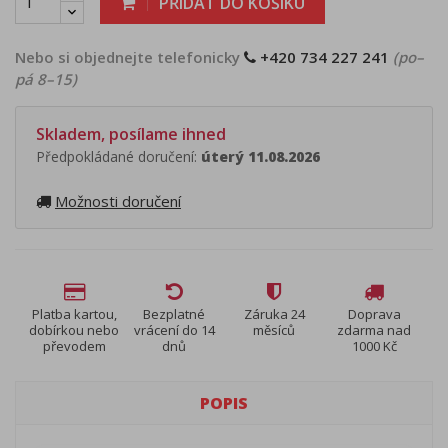
PŘIDAT DO KOŠÍKU
Nebo si objednejte telefonicky
+420 734 227 241
(po–
pá 8–15)
Skladem, posílame ihned
Předpokládané doručení:
úterý 11.08.2026
Možnosti doručení
Platba kartou,
Bezplatné
Záruka 24
Doprava
dobírkou nebo
vrácení do 14
měsíců
zdarma nad
převodem
dnů
1000 Kč
POPIS