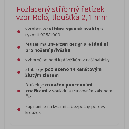
Pozlacený stříbrný řetízek -
vzor Rolo, tloušťka 2,1 mm
vyroben ze
stříbra vysoké kvality
s
ryzostí 925/1000
řetízek má univerzální design a je
ideální
pro nošení přívěsku
výborně se hodí k přívěškům z naší nabídky
stříbro je
pozlaceno 14 karátovým
žlutým zlatem
řetízek je
označen puncovními
značkami
v souladu s Puncovním zákonem
ČR
zapínání je na kvalitní a bezpečný péřový
kroužek