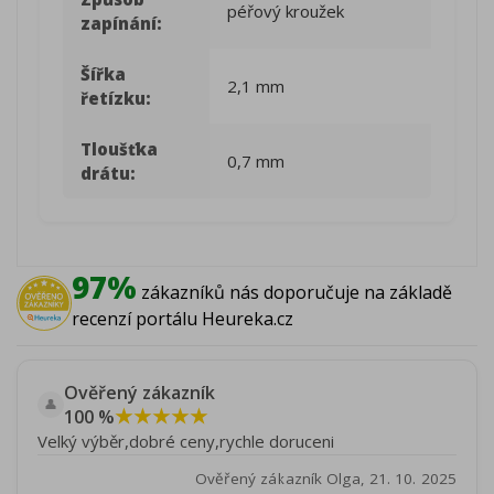
péřový kroužek
zapínání:
Šířka
2,1 mm
řetízku:
Tloušťka
0,7 mm
drátu:
97%
zákazníků nás doporučuje na základě
recenzí portálu Heureka.cz
Ověřený zákazník
👤
★★★★★
100 %
Velký výběr,dobré ceny,rychle doruceni
Ověřený zákazník Olga, 21. 10. 2025