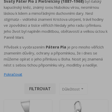
Svatý Páter Pio z Pietrelciny (1887–1968)
byl italský
kapucínský kněz, známý svou hlubokou vírou, nesmírnou
láskou k lidem a mimořádnými duchovními dary. Nesl
stigmata
– viditelná znamení Kristova utrpení, trávil hodiny
ve zpovědnici a tisíce věřících hledaly jeho radu i přímluvu.
Jeho život byl naplněn modlitbou, obětavostí a velkou úctou k
Panně Marii.
Přívěsek s vyobrazením
Pátera Pia
je pro mnoho věřících
znamením důvěry, ochrany a připomínkou, že i dnes se
můžeme opírat o jeho přímluvu u Boha. Nosit jej znamená
nést s sebou tichou připomínku víry, modlitby a naděje.
FILTROVAT
arrow_drop_down
Důležitost