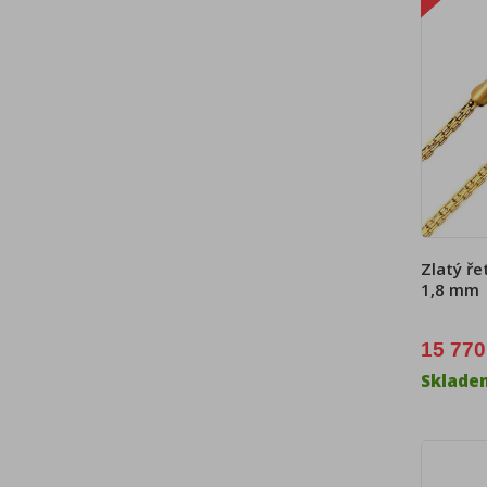
Zlatý ře
1,8 mm
15 770
Sklade