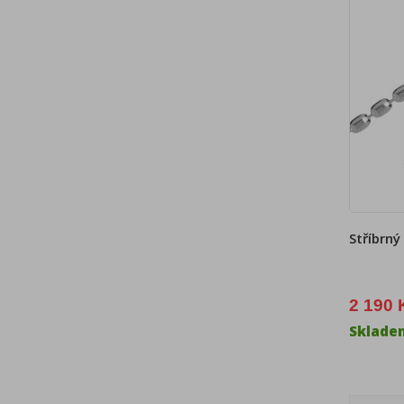
Stříbrný
2 190 
Sklade