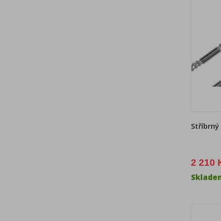
Stříbrný
2 210 
Sklade