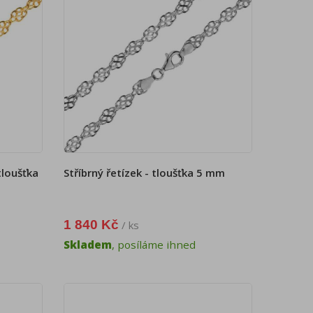
tloušťka
Stříbrný řetízek - tloušťka 5 mm
1 840 Kč
/ ks
Skladem
, posíláme ihned