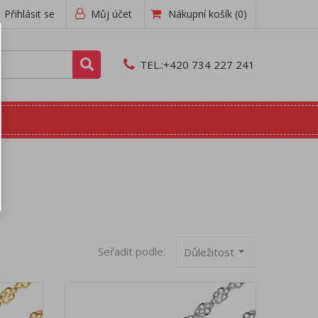
Přihlásit se
Můj účet
Nákupní košík
(0)
TEL.:
+420 734 227 241
Seřadit podle:
arrow_drop_down
Důležitost