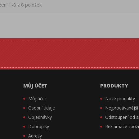
ení 1-8 z 8 položek
MŮJ ÚČET
PRODUKTY
Můj účet
Nové produkty
Osobní údaje
Nejprodávanější
Objednávky
Odstoupení od 
Dobropisy
Reklamace zbož
Adresy