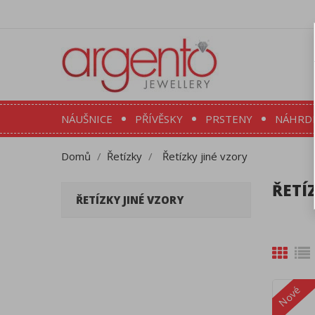
NÁUŠNICE
PŘÍVĚSKY
PRSTENY
NÁHRD
Domů
Řetízky
Řetízky jiné vzory
ŘETÍ
ŘETÍZKY JINÉ VZORY
Nové