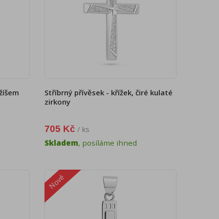
ežíšem
Stříbrný přívěsek - křížek, čiré kulaté
zirkony
705 Kč
/ ks
Skladem
, posíláme ihned
Nové