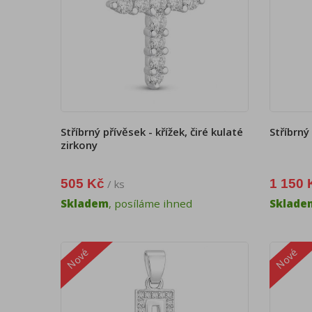
Stříbrný přívěsek - křížek, čiré kulaté
Stříbrný
zirkony
505 Kč
1 150 
/ ks
Skladem
, posíláme ihned
Sklade
Nové
Nové