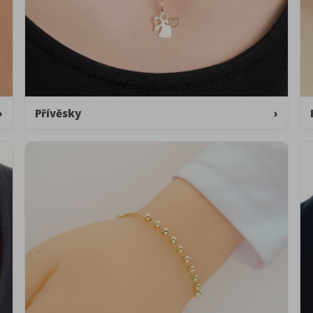
›
Přívěsky
›