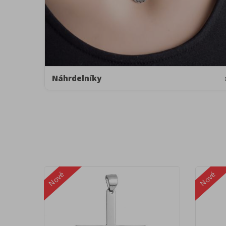
Náhrdelníky
Nové
Nové