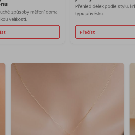
enu
Přehled délek podle stylu, kr
duché způsoby měření doma
typu přívěsku.
lkou velikostí.
íst
Přečíst