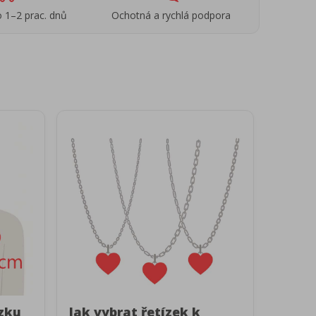
 1–2 prac. dnů
Ochotná a rychlá podpora
ízku
Jak vybrat řetízek k