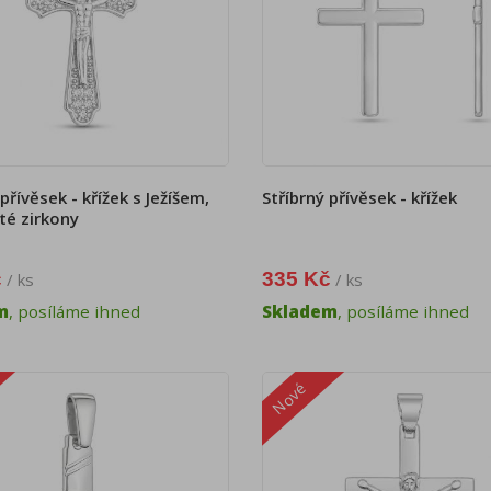
 přívěsek - křížek s Ježíšem,
Stříbrný přívěsek - křížek
até zirkony
č
335 Kč
/ ks
/ ks
m
, posíláme ihned
Skladem
, posíláme ihned
Nové