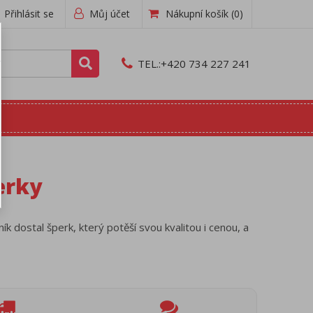
Přihlásit se
Můj účet
Nákupní košík
(0)
TEL.:
+420 734 227 241
erky
ík dostal šperk, který potěší svou kvalitou i cenou, a