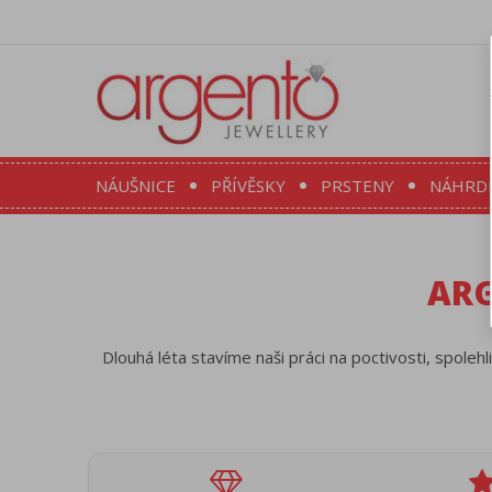
NÁUŠNICE
PŘÍVĚSKY
PRSTENY
NÁHRD
ARG
Dlouhá léta stavíme naši práci na poctivosti, spolehl