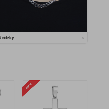
Řetízky
›
Nové