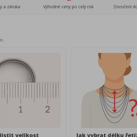
ky a záruka
Výhodné ceny po celý rok
Doručení do
m.
jistit velikost
Jak vybrat délku řet