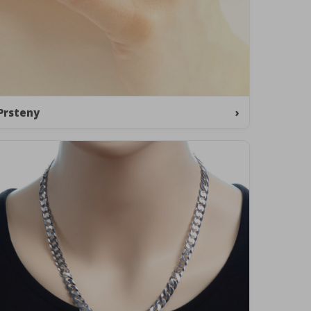
Prsteny
›