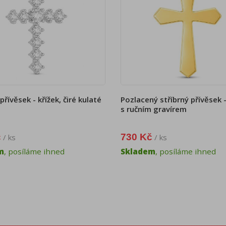
přívěsek - křížek, čiré kulaté
Pozlacený stříbrný přívěsek -
s ručním gravírem
č
730 Kč
/ ks
/ ks
m
, posíláme ihned
Skladem
, posíláme ihned