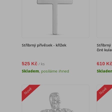
Stříbrný přívěsek - křížek
Stříbrný
čiré kul
525 Kč
610 K
/ ks
Skladem
, posíláme ihned
Sklade
Nové
Nové