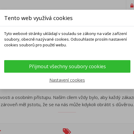
Tento web využívá cookies
Tyto webové stránky ukládají v souladu se zákony na vaše zařízení
soubory, obecně nazývané cookies. Odsouhlaste prosím nastavení
cookies souborů pro použití webu.
ELNÍKY
NÁRAMKY
ŘETÍZKY
DOPLŇKY
Přijmout všechny soubory cookies
ENTO.cz – stříbrné a zlaté šp
Nastavení cookies
ivosti a osobním přístupu. Naším cílem vždy bylo, aby každý zákazn
zároveň měl jistotu, že se na nás může kdykoli obrátit s důvěrou.