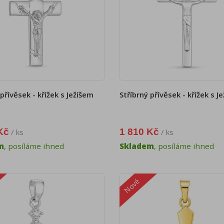
 přívěsek - křížek s Ježíšem
Stříbrný přívěsek - křížek s J
Kč
1 810 Kč
/ ks
/ ks
m
, posíláme ihned
Skladem
, posíláme ihned
Nové