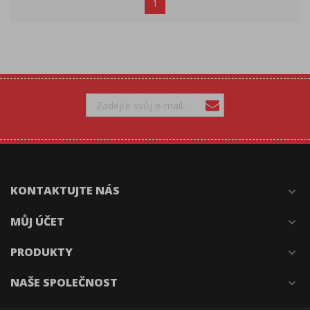
1
KONTAKTUJTE NÁS
expand_more
MŮJ ÚČET
expand_more
PRODUKTY
expand_more
NAŠE SPOLEČNOST
expand_more