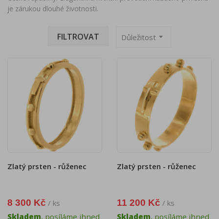
je zárukou dlouhé životnosti.
FILTROVAT
arrow_drop_down
Důležitost
Zlatý prsten - růženec
Zlatý prsten - růženec
8 300 Kč
11 200 Kč
/ ks
/ ks
Skladem
, posíláme ihned
Skladem
, posíláme ihned