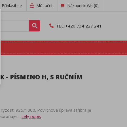
Přihlásit se
Můj účet
Nákupní košík
(0)
TEL.:
+420 734 227 241
K - PÍSMENO H, S RUČNÍM
a ryzosti 925/1000. Povrchová úprava stříbra je
abraňuje...
celý popis