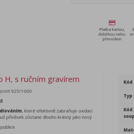
Platba kartou,
dobírkou nebo
vr
převodem
o H, s ručním gravírem
Kód
zostí 925/1000
Typ 
kl
Kód
diováním
, které efektivně zabraňuje oxidaci
sou
čemuž přívěsek zůstane dlouho krásný jako nový
epublice
Mate