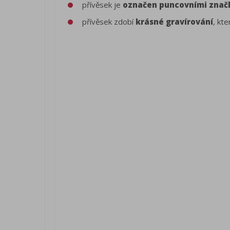
přívěsek je
označen puncovními znač
přívěsek zdobí
krásné gravírování
, kte