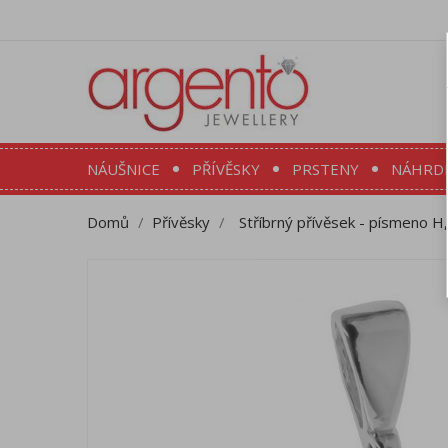
NÁUŠNICE
PŘÍVĚSKY
PRSTENY
NÁHRD
Domů
Přívěsky
Stříbrný přívěsek - písmeno H