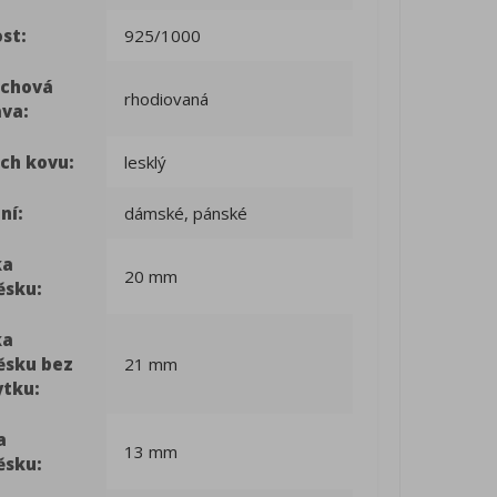
st:
925/1000
rchová
rhodiovaná
ava:
ch kovu:
lesklý
ní:
dámské, pánské
ka
20 mm
ěsku:
ka
ěsku bez
21 mm
ytku:
a
13 mm
ěsku: