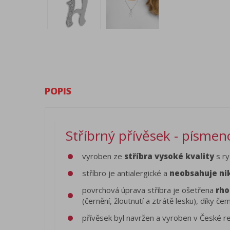
POPIS
Stříbrný přívěsek - písmen
vyroben ze
stříbra vysoké kvality
s ry
stříbro je antialergické a
neobsahuje ni
povrchová úprava stříbra je ošetřena
rho
(černění, žloutnutí a ztrátě lesku), díky 
přívěsek byl navržen a vyroben v České r