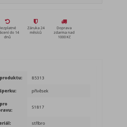
Bezplatné
Záruka 24
Doprava
ácení do 14
měsíců
zdarma nad
dnů
1000 Kč
 produktu:
85313
šperku:
přívěsek
 pro
S1817
pravu:
riál:
stříbro