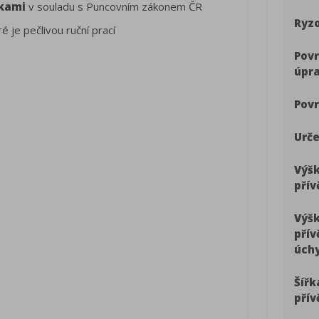
kami
v souladu s Puncovním zákonem ČR
Ryzo
ré je pečlivou ruční prací
Pov
úpr
Povr
Urče
Výš
přív
Výš
přív
úch
Šířk
přív