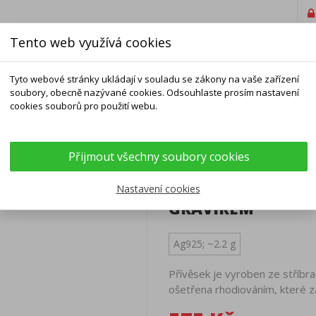
Tento web využívá cookies
Tyto webové stránky ukládají v souladu se zákony na vaše zařízení
soubory, obecně nazývané cookies. Odsouhlaste prosím nastavení
cookies souborů pro použití webu.
ELNÍKY
NÁRAMKY
ŘETÍZKY
DOPLŇKY
Přijmout všechny soubory cookies
, s ručním gravírem
STŘÍBRNÝ PŘÍVĚSE
Nastavení cookies
GRAVÍREM
Ag925; ~2.2 g
Přívěsek je vyroben ze stříbr
ošetřena rhodiováním, které z