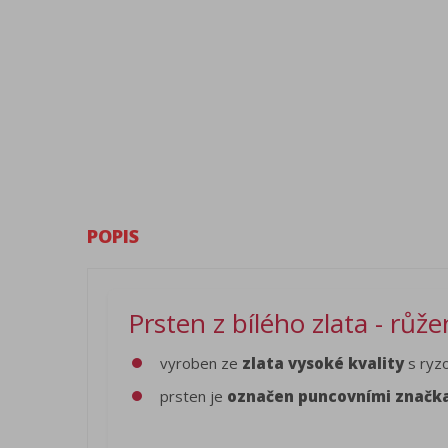
POPIS
Prsten z bílého zlata - růž
vyroben ze
zlata vysoké kvality
s ryzo
prsten je
označen puncovními značk