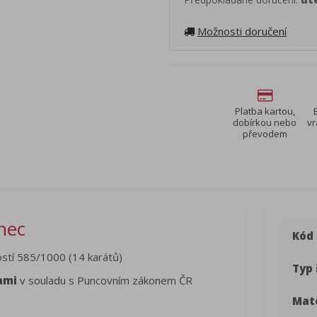
Možnosti doručení
Platba kartou,
dobírkou nebo
vr
převodem
enec
Kód
stí 585/1000 (14 karátů)
Typ 
ami
v souladu s Puncovním zákonem ČR
Mate