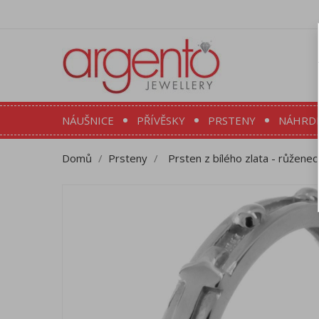
NÁUŠNICE
PŘÍVĚSKY
PRSTENY
NÁHRD
Domů
Prsteny
Prsten z bílého zlata - růženec