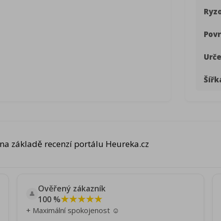
Ryzo
Povr
Urče
Šířk
na základě recenzí portálu Heureka.cz
Ověřený zákazník
👤
★★★★★
100 %
+ Maximální spokojenost ☺️