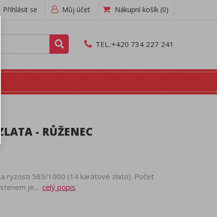
Přihlásit se
Můj účet
Nákupní košík
(0)
TEL.:
+420 734 227 241
ZLATA - RŮŽENEC
ta ryzosti 585/1000 (14 karátové zlato). Počet
rstenem je...
celý popis