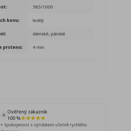
st:
585/1000
ch kovu:
lesklý
ní:
dámské, pánské
a prstenu:
4 mm
Ověřený zákazník
👤
★★★★★
100 %
+ Spokojenost s výrobkem včetně rychlého