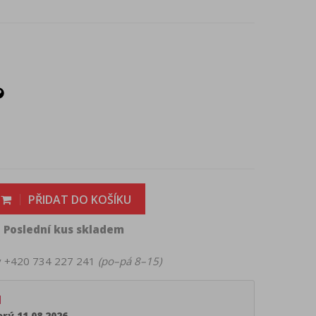
PŘIDAT DO KOŠÍKU
Poslední kus skladem

ky +420 734 227 241
(po–pá 8–15)
d
rý 11.08.2026