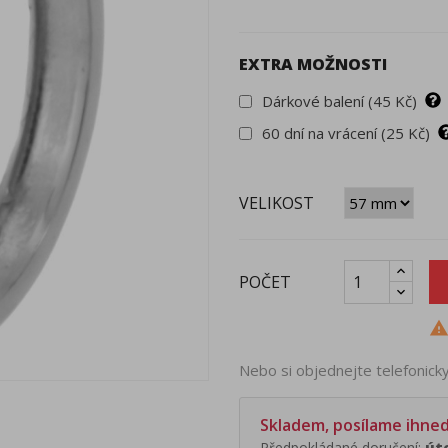
EXTRA MOŽNOSTI
Dárkové balení (45 Kč)
60 dní na vrácení (25 Kč)
VELIKOST
POČET
Nebo si objednejte telefonic
Skladem, posílame ihne
Předpokládané doručení:
úte