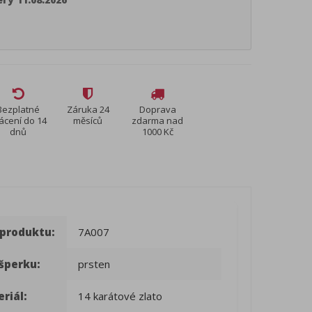
Bezplatné
Záruka 24
Doprava
ácení do 14
měsíců
zdarma nad
dnů
1000 Kč
 produktu:
7A007
šperku:
prsten
riál:
14 karátové zlato