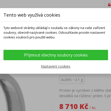
Tento web využívá cookies
Tyto webové stránky ukládají v souladu se zákony na vaše zařízení
soubory, obecně nazývané cookies. Odsouhlaste prosím nastavení
cookies souborů pro použití webu.
ELNÍKY
NÁRAMKY
ŘETÍZKY
DOPLŇKY
Přijmout všechny soubory cookies
PRSTEN Z BÍLÉHO 
Nastavení cookies
Au585; ~2.1 g
Prsten je vyroben z bílého zla
desátků na růženci: jeden. S p
8 710 Kč
/ ks