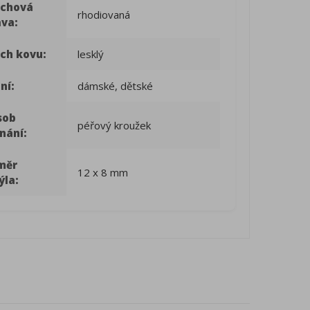
rchová
rhodiovaná
ava:
ch kovu:
lesklý
ní:
dámské, dětské
sob
péřový kroužek
nání:
měr
12 x 8 mm
ýla: