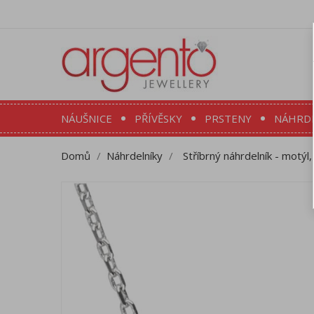
NÁUŠNICE
PŘÍVĚSKY
PRSTENY
NÁHRD
Domů
Náhrdelníky
Stříbrný náhrdelník - motýl