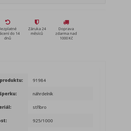
Bezplatné
Záruka 24
Doprava
ácení do 14
měsíců
zdarma nad
dnů
1000 Kč
 produktu:
91984
šperku:
náhrdelník
riál:
stříbro
st:
925/1000