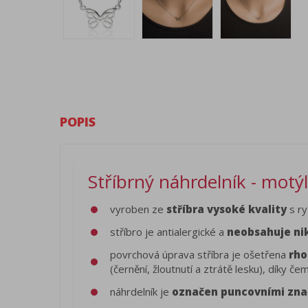
POPIS
Stříbrný náhrdelník - motý
vyroben ze
stříbra vysoké kvality
s ry
stříbro je antialergické a
neobsahuje ni
povrchová úprava stříbra je ošetřena
rho
(černění, žloutnutí a ztrátě lesku), díky 
náhrdelník je
označen puncovními zn