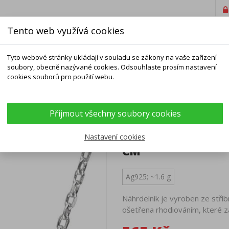
Tento web využívá cookies
Tyto webové stránky ukládají v souladu se zákony na vaše zařízení
soubory, obecně nazývané cookies. Odsouhlaste prosím nastavení
cookies souborů pro použití webu.
ELNÍKY
NÁRAMKY
ŘETÍZKY
DOPLŇKY
Přijmout všechny soubory cookies
, délka 43 až 46 cm
STŘÍBRNÝ NÁHRDEL
Nastavení cookies
CM
Ag925; ~1.6 g
Náhrdelník je vyroben ze stří
ošetřena rhodiováním, které z