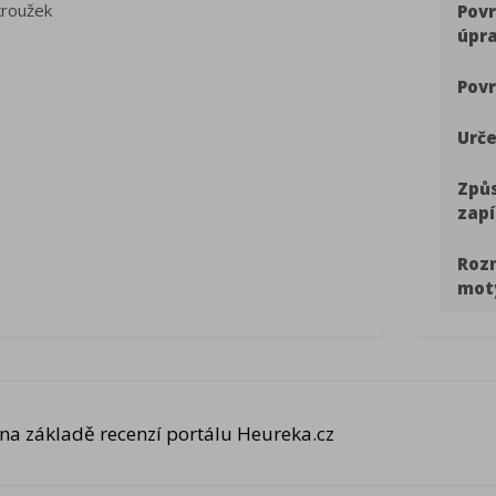
kroužek
Pov
úpr
Povr
Urče
Způ
zapí
Roz
mot
na základě recenzí portálu Heureka.cz