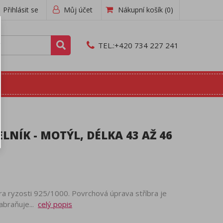
Přihlásit se
Můj účet
Nákupní košík
(0)
TEL.:
+420 734 227 241
NÍK - MOTÝL, DÉLKA 43 AŽ 46
bra ryzosti 925/1000. Povrchová úprava stříbra je
abraňuje...
celý popis