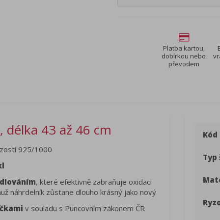
Platba kartou,
dobírkou nebo
vr
převodem
l, délka 43 až 46 cm
Kód
zostí 925/1000
Typ 
kl
Mate
diováním
, které efektivně zabraňuje oxidaci
čemuž náhrdelník zůstane dlouho krásný jako nový
Ryzo
ačkami
v souladu s Puncovním zákonem ČR