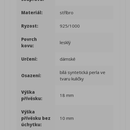
Materiál:
stříbro
Ryzost:
925/1000
Povrch
lesklý
kovu:
Určení:
dámské
bílá syntetická perla ve
Osazení:
tvaru kuličky
Výška
18 mm
přívěsku:
Výška
přívěsku bez
10 mm
úchytku: