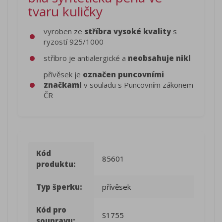
tvaru kuličky
vyroben ze
stříbra vysoké kvality
s
ryzostí 925/1000
stříbro je antialergické a
neobsahuje nikl
přívěsek je
označen puncovními
značkami
v souladu s Puncovním zákonem
ČR
Kód
85601
produktu:
Typ šperku:
přívěsek
Kód pro
S1755
soupravu: