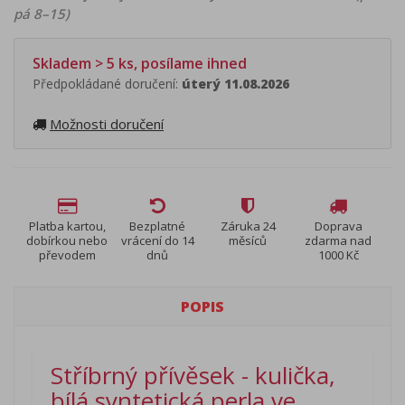
pá 8–15)
Skladem > 5 ks, posílame ihned
Předpokládané doručení:
úterý 11.08.2026
Možnosti doručení
Platba kartou,
Bezplatné
Záruka 24
Doprava
dobírkou nebo
vrácení do 14
měsíců
zdarma nad
převodem
dnů
1000 Kč
POPIS
Stříbrný přívěsek - kulička,
bílá syntetická perla ve