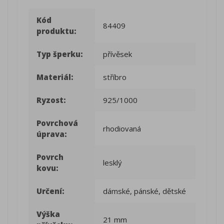
Kód
84409
produktu:
Typ šperku:
přívěsek
Materiál:
stříbro
Ryzost:
925/1000
Povrchová
rhodiovaná
úprava:
Povrch
lesklý
kovu:
Určení:
dámské, pánské, dětské
Výška
21 mm