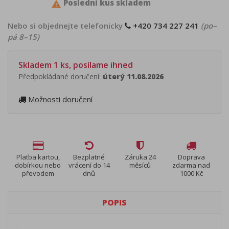
Poslední kus skladem

Nebo si objednejte telefonicky
+420 734 227 241
(po–
pá 8–15)
Skladem 1 ks, posílame ihned
Předpokládané doručení:
úterý 11.08.2026
Možnosti doručení
Platba kartou,
Bezplatné
Záruka 24
Doprava
dobírkou nebo
vrácení do 14
měsíců
zdarma nad
převodem
dnů
1000 Kč
POPIS