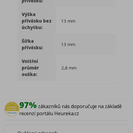
přívěsku:
Výška
přívěsku bez
13 mm
úchytku:
Šířka
13 mm
přívěsku:
Vnitřní
průměr
2,8 mm
ouška:
97%
zákazníků nás doporučuje na základě
recenzí portálu Heureka.cz