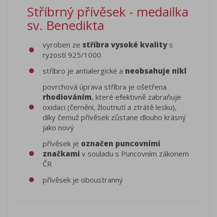
Stříbrný přívěsek - medailka
sv. Benedikta
vyroben ze
stříbra vysoké kvality
s
ryzostí 925/1000
stříbro je antialergické a
neobsahuje nikl
povrchová úprava stříbra je ošetřena
rhodiováním
, které efektivně zabraňuje
oxidaci (černění, žloutnutí a ztrátě lesku),
díky čemuž přívěsek zůstane dlouho krásný
jako nový
přívěsek je
označen puncovními
značkami
v souladu s Puncovním zákonem
ČR
přívěsek je oboustranný