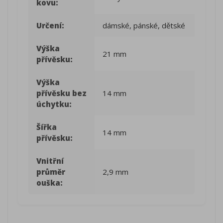
kovu:
Určení:
dámské, pánské, dětské
Výška
21 mm
přívěsku:
Výška
přívěsku bez
14 mm
úchytku:
Šířka
14 mm
přívěsku:
Vnitřní
průměr
2,9 mm
ouška: