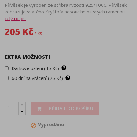
Přívěsek je vyroben ze stříbra ryzosti 925/1000. Přívěsek
zobrazuje svatého Kryštofa nesoucího na svých ramenou...
celý popis
205 Kč
/ ks
EXTRA MOŽNOSTI
Dárkové balení (45 Kč)
60 dní na vrácení (25 Kč)
PŘIDAT DO KOŠÍKU
Vyprodáno
block