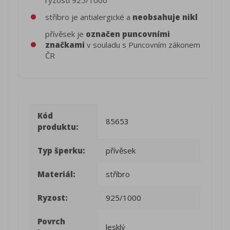
stříbro je antialergické a
neobsahuje nikl
přívěsek je
označen puncovními
značkami
v souladu s Puncovním zákonem
ČR
Kód
85653
produktu:
Typ šperku:
přívěsek
Materiál:
stříbro
Ryzost:
925/1000
Povrch
lesklý