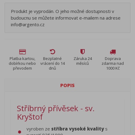
Produkt je vyprodán. O jeho možné dostupnosti v
budoucnu se můžete informovat e-mailem na adrese
info@argento.cz
Platba kartou,
Bezplatné
Záruka 24
Doprava
dobírkou nebo
vrácení do 14
měsíců
zdarma nad
převodem
dnů
1000 Kč
POPIS
Stříbrný přívěsek - sv.
Kryštof
vyroben ze
stříbra vysoké kvality
s
ryzostí 925/1000