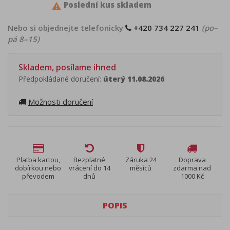
Poslední kus skladem

Nebo si objednejte telefonicky
+420 734 227 241
(po–
pá 8–15)
Skladem, posílame ihned
Předpokládané doručení:
úterý 11.08.2026
Možnosti doručení
Platba kartou,
Bezplatné
Záruka 24
Doprava
dobírkou nebo
vrácení do 14
měsíců
zdarma nad
převodem
dnů
1000 Kč
POPIS