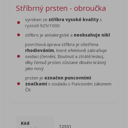
Stříbrný prsten - obroučka
vyroben ze
stříbra vysoké kvality
s
ryzostí 925/1000
stříbro je antialergické a
neobsahuje nikl
povrchová úprava stříbra je ošetřena
rhodiováním
, které efektivně zabraňuje
oxidaci (černění, žloutnutí a ztrátě lesku),
díky čemuž prsten zůstane dlouho krásný
jako nový
prsten je
označen puncovními
značkami
v souladu s Puncovním zákonem
ČR
Kód
72551