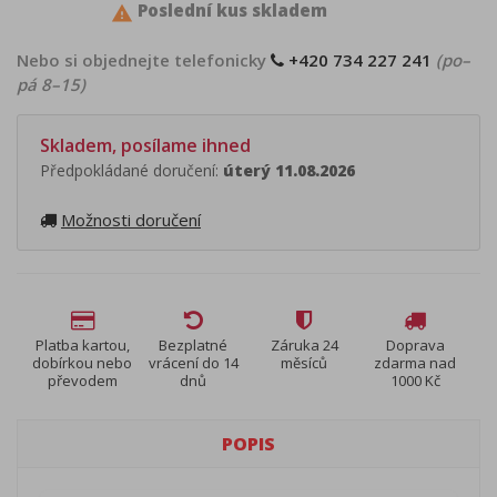
Poslední kus skladem

Nebo si objednejte telefonicky
+420 734 227 241
(po–
pá 8–15)
Skladem, posílame ihned
Předpokládané doručení:
úterý 11.08.2026
Možnosti doručení
Platba kartou,
Bezplatné
Záruka 24
Doprava
dobírkou nebo
vrácení do 14
měsíců
zdarma nad
převodem
dnů
1000 Kč
POPIS