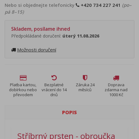
Nebo si objednejte telefonicky
+420 734 227 241
(po–
pá 8–15)
Skladem, posílame ihned
Předpokládané doručení:
úterý 11.08.2026
Možnosti doručení
Platba kartou,
Bezplatné
Záruka 24
Doprava
dobírkou nebo
vrácení do 14
měsíců
zdarma nad
převodem
dnů
1000 Kč
POPIS
Stříbrný prsten - obroučka