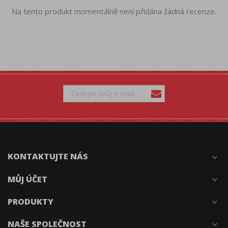
Na tento produkt momentálně není přidána žádná recenze.
KONTAKTUJTE NÁS
expand_more
MŮJ ÚČET
expand_more
PRODUKTY
expand_more
NAŠE SPOLEČNOST
expand_more