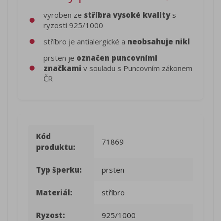
vyroben ze
stříbra vysoké kvality
s
ryzostí 925/1000
stříbro je antialergické a
neobsahuje nikl
prsten je
označen puncovními
značkami
v souladu s Puncovním zákonem
ČR
Kód
71869
produktu:
Typ šperku:
prsten
Materiál:
stříbro
Ryzost:
925/1000