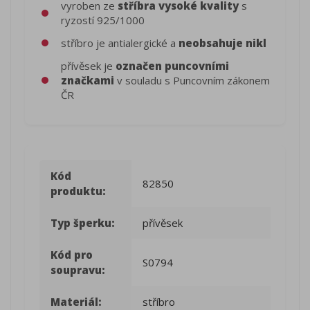
vyroben ze
stříbra vysoké kvality
s
ryzostí 925/1000
stříbro je antialergické a
neobsahuje nikl
přívěsek je
označen puncovními
značkami
v souladu s Puncovním zákonem
ČR
Kód
82850
produktu:
Typ šperku:
přívěsek
Kód pro
S0794
soupravu:
Materiál:
stříbro