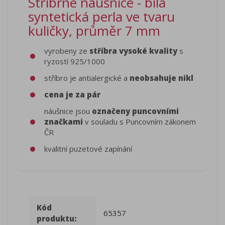
Stříbrné náušnice - bílá
syntetická perla ve tvaru
kuličky, průměr 7 mm
vyrobeny ze
stříbra vysoké kvality
s
ryzostí 925/1000
stříbro je antialergické a
neobsahuje nikl
cena je za pár
náušnice jsou
označeny puncovními
značkami
v souladu s Puncovním zákonem
ČR
kvalitní puzetové zapínání
Kód
65357
produktu: