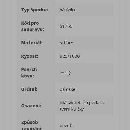
Typ šperku:
náušnice
Kód pro
S1755
soupravu:
Materiál:
stříbro
Ryzost:
925/1000
Povrch
lesklý
kovu:
Určení:
dámské
bílá syntetická perla ve
Osazení:
tvaru kuličky
Způsob
puzeta
zapínání: