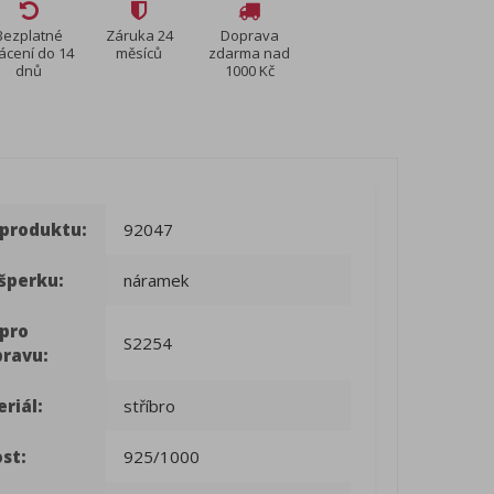
Bezplatné
Záruka 24
Doprava
ácení do 14
měsíců
zdarma nad
dnů
1000 Kč
 produktu:
92047
šperku:
náramek
 pro
S2254
pravu:
riál:
stříbro
st:
925/1000