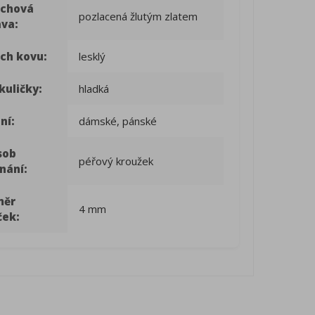
rchová
pozlacená žlutým zlatem
ava:
ch kovu:
lesklý
kuličky:
hladká
ní:
dámské, pánské
sob
péřový kroužek
nání:
měr
4 mm
ček: