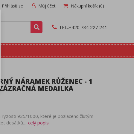
Přihlásit se
Můj účet
Nákupní košík
(0)
TEL.:
+420 734 227 241
RNÝ NÁRAMEK RŮŽENEC - 1
, ZÁZRAČNÁ MEDAILKA
 ryzosti 925/1000, které je pozlaceno žlutým
čet desátků...
celý popis