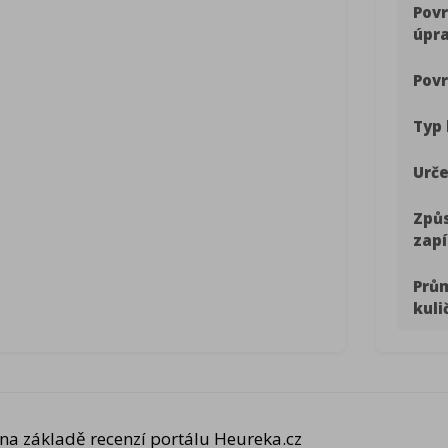
Pov
úpr
Povr
Typ 
Urče
Způ
zapí
Prů
kuli
na základě recenzí portálu Heureka.cz