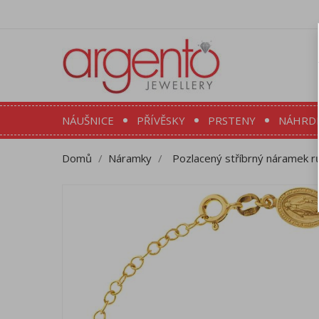
NÁUŠNICE
PŘÍVĚSKY
PRSTENY
NÁHRD
Domů
Náramky
Pozlacený stříbrný náramek rů