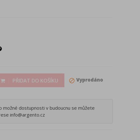
Vyprodáno
PŘIDAT DO KOŠÍKU
block
ho možné dostupnosti v budoucnu se můžete
rese info@argento.cz