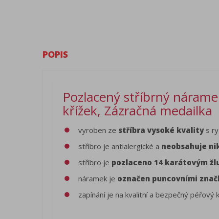
POPIS
Pozlacený stříbrný náramek
křížek, Zázračná medailka
vyroben ze
stříbra vysoké kvality
s ry
stříbro je antialergické a
neobsahuje ni
stříbro je
pozlaceno 14 karátovým ž
náramek je
označen puncovními zna
zapínání je na kvalitní a bezpečný péřový 