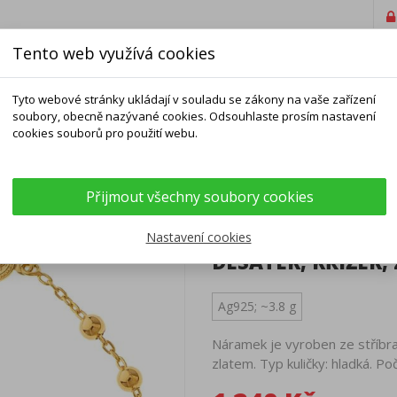
Tento web využívá cookies
Tyto webové stránky ukládají v souladu se zákony na vaše zařízení
soubory, obecně nazývané cookies. Odsouhlaste prosím nastavení
cookies souborů pro použití webu.
ELNÍKY
NÁRAMKY
ŘETÍZKY
DOPLŇKY
Přijmout všechny soubory cookies
ženec - 1 desátek, křížek, Zázračná medailka
POZLACENÝ STŘÍB
Nastavení cookies
DESÁTEK, KŘÍŽEK
Ag925; ~3.8 g
Náramek je vyroben ze stříbra
zlatem. Typ kuličky: hladká. Po