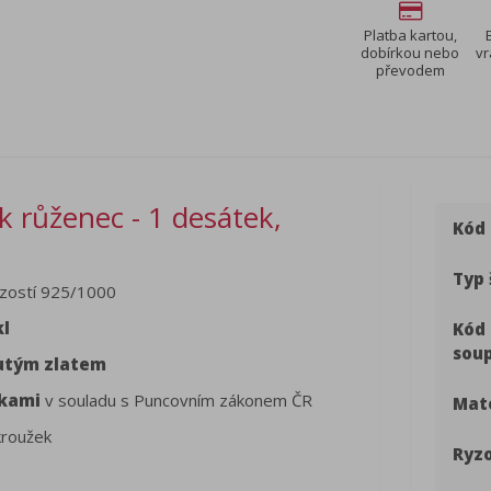
Platba kartou,
dobírkou nebo
vr
převodem
 růženec - 1 desátek,
Kód
Typ 
zostí 925/1000
kl
Kód
sou
lutým zlatem
čkami
v souladu s Puncovním zákonem ČR
Mate
kroužek
Ryzo