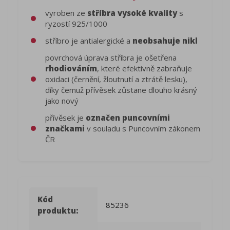
vyroben ze
stříbra vysoké kvality
s
ryzostí 925/1000
stříbro je antialergické a
neobsahuje nikl
povrchová úprava stříbra je ošetřena
rhodiováním
, které efektivně zabraňuje
oxidaci (černění, žloutnutí a ztrátě lesku),
díky čemuž přívěsek zůstane dlouho krásný
jako nový
přívěsek je
označen puncovními
značkami
v souladu s Puncovním zákonem
ČR
Kód
85236
produktu: