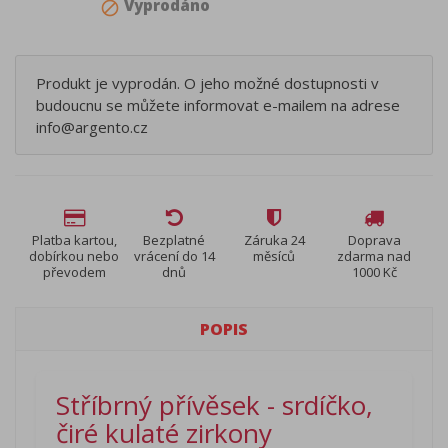
Vyprodáno
block
Produkt je vyprodán. O jeho možné dostupnosti v
budoucnu se můžete informovat e-mailem na adrese
info@argento.cz
Platba kartou,
Bezplatné
Záruka 24
Doprava
dobírkou nebo
vrácení do 14
měsíců
zdarma nad
převodem
dnů
1000 Kč
POPIS
Stříbrný přívěsek - srdíčko,
čiré kulaté zirkony