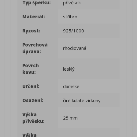
Typ šperku:
přívěsek
Materiál:
stříbro
Ryzost:
925/1000
Povrchová
rhodiovaná
úprava:
Povrch
lesklý
kovu:
Určení:
dámské
Osazení:
čiré kulaté zirkony
Výška
25 mm
přívěsku:
Výška