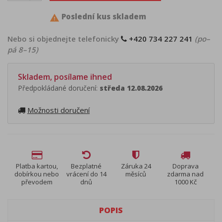
Poslední kus skladem

Nebo si objednejte telefonicky
+420 734 227 241
(po–
pá 8–15)
Skladem, posílame ihned
Předpokládané doručení:
středa 12.08.2026
Možnosti doručení
Platba kartou,
Bezplatné
Záruka 24
Doprava
dobírkou nebo
vrácení do 14
měsíců
zdarma nad
převodem
dnů
1000 Kč
POPIS