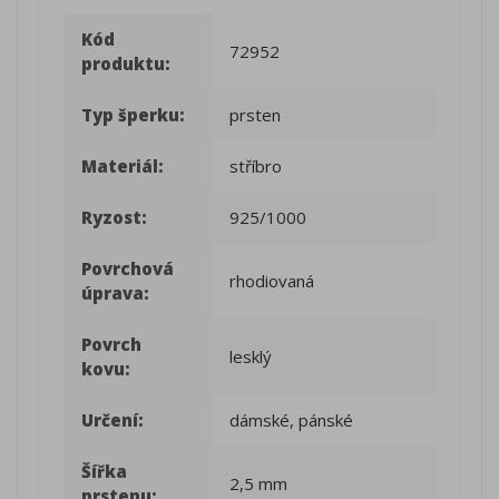
Kód
72952
produktu:
Typ šperku:
prsten
Materiál:
stříbro
Ryzost:
925/1000
Povrchová
rhodiovaná
úprava:
Povrch
lesklý
kovu:
Určení:
dámské, pánské
Šířka
2,5 mm
prstenu: