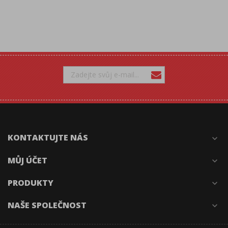
KONTAKTUJTE NÁS
expand_more
MŮJ ÚČET
expand_more
PRODUKTY
expand_more
NAŠE SPOLEČNOST
expand_more