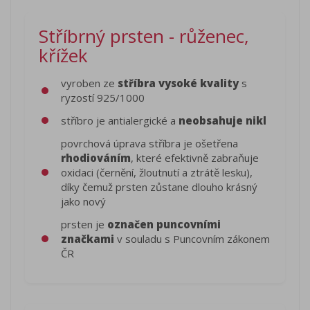
Stříbrný prsten - růženec,
křížek
vyroben ze
stříbra vysoké kvality
s
ryzostí 925/1000
stříbro je antialergické a
neobsahuje nikl
povrchová úprava stříbra je ošetřena
rhodiováním
, které efektivně zabraňuje
oxidaci (černění, žloutnutí a ztrátě lesku),
díky čemuž prsten zůstane dlouho krásný
jako nový
prsten je
označen puncovními
značkami
v souladu s Puncovním zákonem
ČR